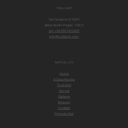
TRULLI ANTì
Via Carducci,6 70011
Alberobello Puglia – ITALY
tel: +39 335 7472037
info@trullianti.com
MAPPA DEL SITO
Home
A Casa Nostra
Trulli Antì
Servizi
Galleria
Itinerari
Contatti
Prenota Ora!