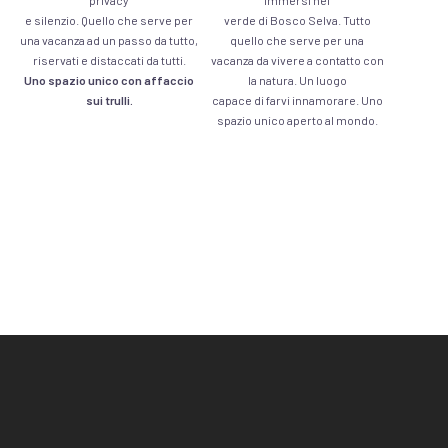
privacy
immersi nel
e silenzio. Quello che serve per
verde di Bosco Selva. Tutto
una vacanza ad un passo da tutto,
quello che serve per una
riservati e distaccati da tutti.
vacanza da vivere a contatto con
Uno spazio unico con affaccio
la natura. Un luogo
sui trulli.
capace di farvi innamorare. Uno
spazio unico aperto al mondo.